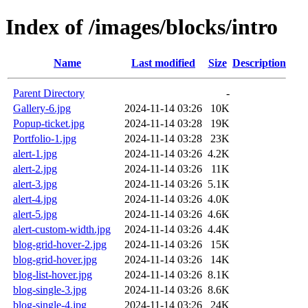
Index of /images/blocks/intro
Name
Last modified
Size
Description
Parent Directory
-
Gallery-6.jpg
2024-11-14 03:26
10K
Popup-ticket.jpg
2024-11-14 03:28
19K
Portfolio-1.jpg
2024-11-14 03:28
23K
alert-1.jpg
2024-11-14 03:26
4.2K
alert-2.jpg
2024-11-14 03:26
11K
alert-3.jpg
2024-11-14 03:26
5.1K
alert-4.jpg
2024-11-14 03:26
4.0K
alert-5.jpg
2024-11-14 03:26
4.6K
alert-custom-width.jpg
2024-11-14 03:26
4.4K
blog-grid-hover-2.jpg
2024-11-14 03:26
15K
blog-grid-hover.jpg
2024-11-14 03:26
14K
blog-list-hover.jpg
2024-11-14 03:26
8.1K
blog-single-3.jpg
2024-11-14 03:26
8.6K
blog-single-4.jpg
2024-11-14 03:26
24K