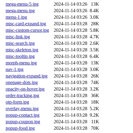
mega-menu-5.jpg
2024-11-14 03:26
13K
mega-menu.jpg
2024-11-14 03:26
8.4K
menu-1.jpg
2024-11-14 03:26
3.0K
misc-card-expand.jpg
2024-11-14 03:28
28K
misc-custom-cursor.jpg
2024-11-14 03:28
5.8K
misc-link.jpg
2024-11-14 03:28
4.7K
misc-search.jpg
2024-11-14 03:28
2.6K
misc-skeleton.jpg
2024-11-14 03:28
3.5K
misc-tooltip.jpg
2024-11-14 03:28
6.4K
morph-menu.jpg
2024-11-14 03:28
13K
nav-1.jpg
2024-11-14 03:28
3.0K
navigation-expand.jpg
2024-11-14 03:28
26K
onepage-dots.jpg
2024-11-14 03:28
74K
opacity-on-hover.jpg
2024-11-14 03:28
3.2K
order-tracking.jpg
2024-11-14 03:28
36K
otp-form.jpg
2024-11-14 03:28
18K
overlay-menu.jpg
2024-11-14 03:28
5.2K
popup-contact.jpg
2024-11-14 03:28
9.2K
popup-coupon.jpg
2024-11-14 03:28
11K
popup-food.jpg
2024-11-14 03:28
70K